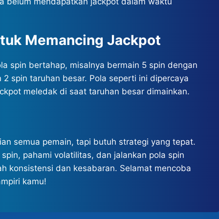
na belum mendapatkan jackpot dalam waktu
ntuk Memancing Jackpot
la spin bertahap, misalnya bermain 5 spin dengan
 2 spin taruhan besar. Pola seperti ini dipercaya
kpot meledak di saat taruhan besar dimainkan.
n semua pemain, tapi butuh strategi yang tepat.
pin, pahami volatilitas, dan jalankan pola spin
ah konsistensi dan kesabaran. Selamat mencoba
mpiri kamu!