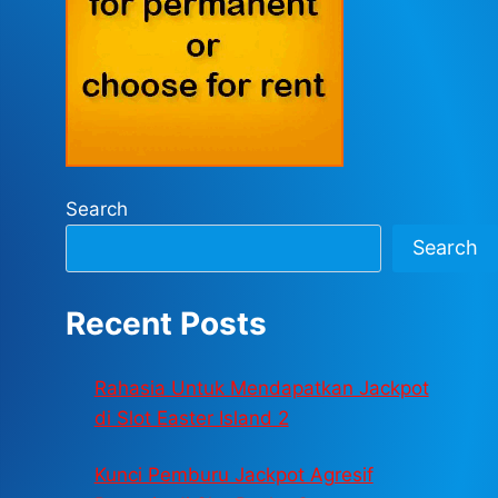
Search
Search
Recent Posts
Rahasia Untuk Mendapatkan Jackpot
di Slot Easter Island 2
Kunci Pemburu Jackpot Agresif