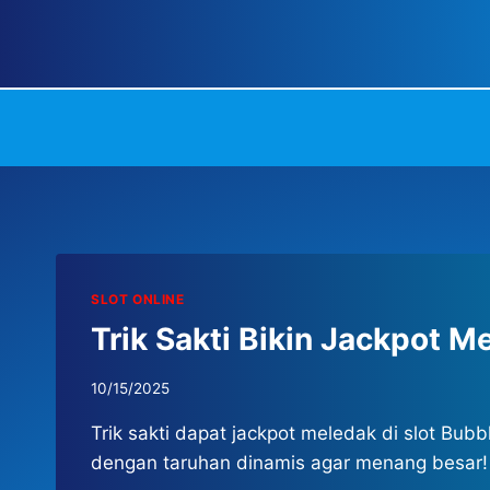
Skip
to
content
SLOT ONLINE
Trik Sakti Bikin Jackpot M
10/15/2025
Trik sakti dapat jackpot meledak di slot Bub
dengan taruhan dinamis agar menang besar!