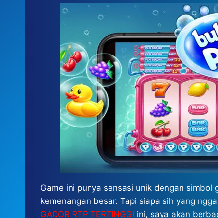
Game ini punya sensasi unik dengan simbo
kemenangan besar. Tapi siapa sih yang nggak
GACOR RTP TERTINGGI
ini, saya akan berba