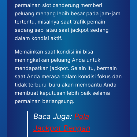
permainan slot cenderung memberi
peluang menang lebih besar pada jam-jam
tertentu, misalnya saat trafik pemain
sedang sepi atau saat jackpot sedang
dalam kondisi aktif.
Memainkan saat kondisi ini bisa
meningkatkan peluang Anda untuk
mendapatkan jackpot. Selain itu, bermain
saat Anda merasa dalam kondisi fokus dan
tidak terburu-buru akan membantu Anda
membuat keputusan lebih baik selama
permainan berlangsung.
Baca Juga:
Pola
Jackpot Dengan