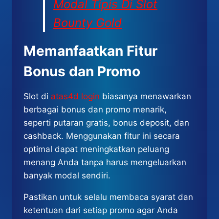
Modal Tipis Di Slot
Bounty Gold
Memanfaatkan Fitur
Bonus dan Promo
Slot di
atas4d login
biasanya menawarkan
berbagai bonus dan promo menarik,
seperti putaran gratis, bonus deposit, dan
cashback. Menggunakan fitur ini secara
optimal dapat meningkatkan peluang
menang Anda tanpa harus mengeluarkan
banyak modal sendiri.
Pastikan untuk selalu membaca syarat dan
ketentuan dari setiap promo agar Anda