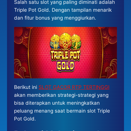
Salah satu slot yang paling diminati adalah
Triple Pot Gold. Dengan tampilan menarik
dan fitur bonus yang menggiurkan.
Berikut ini
SLOT GACOR RTP TERTINGGI
akan memberikan strategi-strategi yang
bisa diterapkan untuk meningkatkan
peluang menang saat bermain slot Triple
Pot Gold.