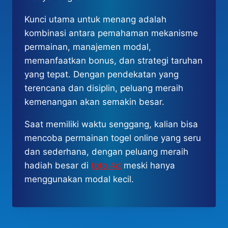
Kunci utama untuk menang adalah
kombinasi antara pemahaman mekanisme
permainan, manajemen modal,
memanfaatkan bonus, dan strategi taruhan
yang tepat. Dengan pendekatan yang
terencana dan disiplin, peluang meraih
kemenangan akan semakin besar.
Saat memiliki waktu senggang, kalian bisa
mencoba permainan togel online yang seru
dan sederhana, dengan peluang meraih
hadiah besar di
toto 4d
meski hanya
menggunakan modal kecil.