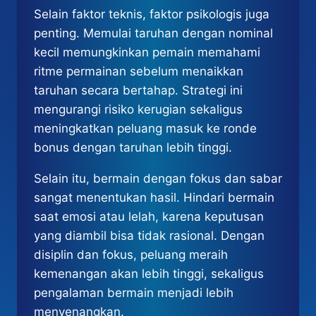
Selain faktor teknis, faktor psikologis juga
penting. Memulai taruhan dengan nominal
kecil memungkinkan pemain memahami
ritme permainan sebelum menaikkan
taruhan secara bertahap. Strategi ini
mengurangi risiko kerugian sekaligus
meningkatkan peluang masuk ke ronde
bonus dengan taruhan lebih tinggi.
Selain itu, bermain dengan fokus dan sabar
sangat menentukan hasil. Hindari bermain
saat emosi atau lelah, karena keputusan
yang diambil bisa tidak rasional. Dengan
disiplin dan fokus, peluang meraih
kemenangan akan lebih tinggi, sekaligus
pengalaman bermain menjadi lebih
menyenangkan.