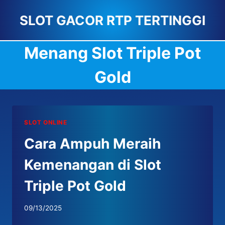
Skip
SLOT GACOR RTP TERTINGGI
to
content
Menang Slot Triple Pot
Gold
SLOT ONLINE
Cara Ampuh Meraih
Kemenangan di Slot
Triple Pot Gold
09/13/2025