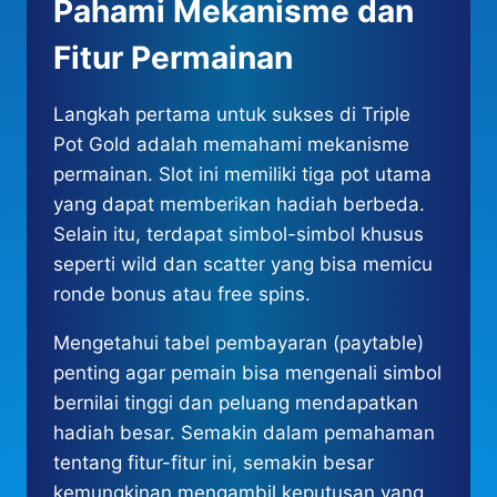
Pahami Mekanisme dan
Fitur Permainan
Langkah pertama untuk sukses di Triple
Pot Gold adalah memahami mekanisme
permainan. Slot ini memiliki tiga pot utama
yang dapat memberikan hadiah berbeda.
Selain itu, terdapat simbol-simbol khusus
seperti wild dan scatter yang bisa memicu
ronde bonus atau free spins.
Mengetahui tabel pembayaran (paytable)
penting agar pemain bisa mengenali simbol
bernilai tinggi dan peluang mendapatkan
hadiah besar. Semakin dalam pemahaman
tentang fitur-fitur ini, semakin besar
kemungkinan mengambil keputusan yang