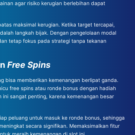
ainan agar risiko kerugian berlebihan dapat
atas maksimal kerugian. Ketika target tercapai,
dalah langkah bijak. Dengan pengelolaan modal
dan tetap fokus pada strategi tanpa tekanan
an
Free Spins
ang bisa memberikan kemenangan berlipat ganda.
icu free spins atau ronde bonus dengan hadiah
ini sangat penting, karena kemenangan besar
ap peluang untuk masuk ke ronde bonus, sehingga
ningkat secara signifikan. Memaksimalkan fitur
 untuk meraih kemenangan di slot ini.