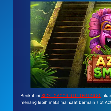
Berikut ini
SLOT GACOR RTP TERTINGGI
akan
menang lebih maksimal saat bermain slot Az