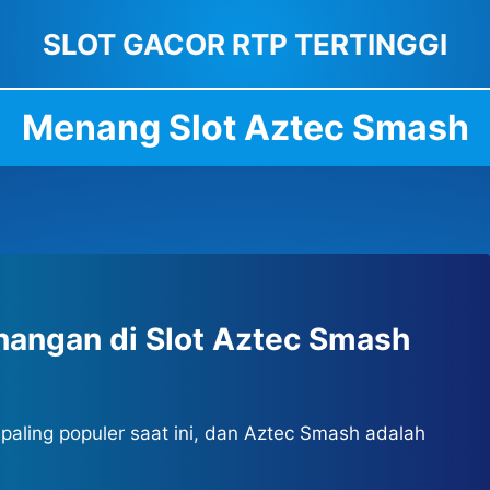
SLOT GACOR RTP TERTINGGI
Menang Slot Aztec Smash
angan di Slot Aztec Smash
l paling populer saat ini, dan Aztec Smash adalah