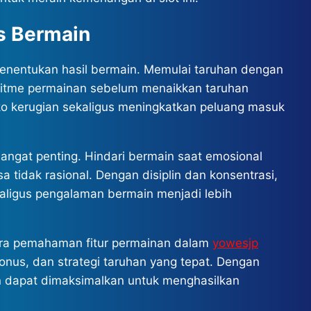
s Bermain
 menentukan hasil bermain. Memulai taruhan dengan
itme permainan sebelum menaikkan taruhan
siko kerugian sekaligus meningkatkan peluang masuk
sangat penting. Hindari bermain saat emosional
a tidak rasional. Dengan disiplin dan konsentrasi,
kaligus pengalaman bermain menjadi lebih
ara pemahaman fitur permainan dalam
yowesjp
nus, dan strategi taruhan yang tepat. Dengan
ran dapat dimaksimalkan untuk menghasilkan