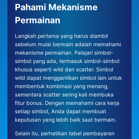
Pahami Mekanisme
Permainan
Langkah pertama yang harus diambil
sebelum mulai bermain adalah memahami
mekanisme permainan. Pelajari simbol-
simbol yang ada, termasuk simbol-simbol
khusus seperti wild dan scatter. Simbol
wild dapat menggantikan simbol lain untuk
membentuk kombinasi yang menang,
sementara scatter sering kali membuka
fitur bonus. Dengan memahami cara kerja
setiap simbol, Anda dapat membuat
keputusan yang lebih baik saat bermain.
Selain itu, perhatikan tabel pembayaran