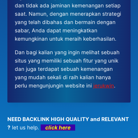
dan tidak ada jaminan kemenangan setiap
saat. Namun, dengan menerapkan strategi
yang telah dibahas dan bermain dengan
sabar, Anda dapat meningkatkan
kemungkinan untuk meraih keberhasilan.
Dan bagi kalian yang ingin melihat sebuah
situs yang memiliki sebuah fitur yang unik
dan juga terdapat sebuah kemenangan
yang mudah sekali di raih kalian hanya
perlu mengunjungin website ini
jerukwin
.
NEED BACKLINK HIGH QUALITY and RELEVANT
?
let us help.
click here