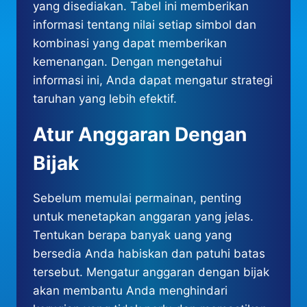
yang disediakan. Tabel ini memberikan
informasi tentang nilai setiap simbol dan
kombinasi yang dapat memberikan
kemenangan. Dengan mengetahui
informasi ini, Anda dapat mengatur strategi
taruhan yang lebih efektif.
Atur Anggaran Dengan
Bijak
Sebelum memulai permainan, penting
untuk menetapkan anggaran yang jelas.
Tentukan berapa banyak uang yang
bersedia Anda habiskan dan patuhi batas
tersebut. Mengatur anggaran dengan bijak
akan membantu Anda menghindari