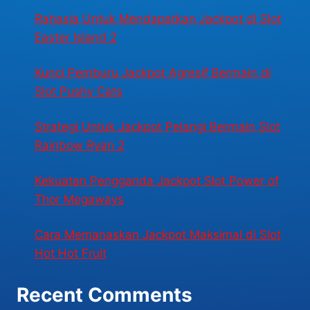
Rahasia Untuk Mendapatkan Jackpot di Slot
Easter Island 2
Kunci Pemburu Jackpot Agresif Bermain di
Slot Pushy Cats
Strategi Untuk Jackpot Pelangi Bermain Slot
Rainbow Ryan 2
Kekuatan Pengganda Jackpot Slot Power of
Thor Megaways
Cara Memanaskan Jackpot Maksimal di Slot
Hot Hot Fruit
Recent Comments