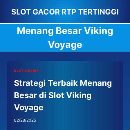
Skip
SLOT GACOR RTP TERTINGGI
to
content
Menang Besar Viking
Voyage
SLOT ONLINE
Strategi Terbaik Menang
Besar di Slot Viking
Voyage
02/28/2025