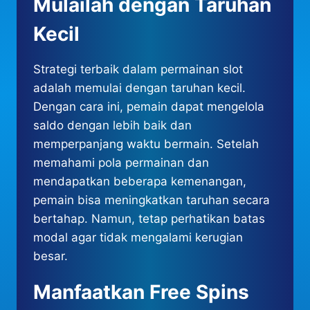
Mulailah dengan Taruhan
Kecil
Strategi terbaik dalam permainan slot
adalah memulai dengan taruhan kecil.
Dengan cara ini, pemain dapat mengelola
saldo dengan lebih baik dan
memperpanjang waktu bermain. Setelah
memahami pola permainan dan
mendapatkan beberapa kemenangan,
pemain bisa meningkatkan taruhan secara
bertahap. Namun, tetap perhatikan batas
modal agar tidak mengalami kerugian
besar.
Manfaatkan Free Spins