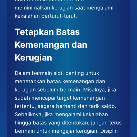
meminimalkan kerugian saat mengalami
kekalahan berturut-turut.
Tetapkan Batas
Kemenangan dan
Kerugian
Dalam bermain slot, penting untuk
menetapkan batas kemenangan dan
kerugian sebelum bermain. Misalnya, jika
sudah mencapai target kemenangan
tertentu, segera berhenti dan tarik saldo.
Sebaliknya, jika mengalami kekalahan
hingga batas yang ditentukan, jangan terus
bermain untuk mengejar kerugian. Disiplin