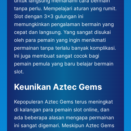
untuk langsung memahami cara bermain
tanpa perlu. Mempelajari aturan yang rumit.
Slot dengan 3×3 gulungan ini
memungkinkan pengalaman bermain yang
cepat dan langsung. Yang sangat disukai
oleh para pemain yang ingin menikmati
permainan tanpa terlalu banyak komplikasi.
Ini juga membuat sangat cocok bagi
pemain pemula yang baru belajar bermain
slot.
Keunikan Aztec Gems
Kepopuleran Aztec Gems terus meningkat
di kalangan para pemain slot online, dan
ada beberapa alasan mengapa permainan
ini sangat digemari. Meskipun Aztec Gems