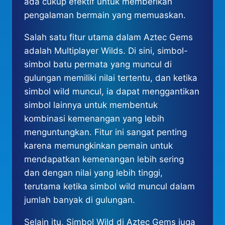
ada cukup efektif untuk memberikan
pengalaman bermain yang memuaskan.
Salah satu fitur utama dalam Aztec Gems
adalah Multiplayer Wilds. Di sini, simbol-
simbol batu permata yang muncul di
gulungan memiliki nilai tertentu, dan ketika
simbol wild muncul, ia dapat menggantikan
simbol lainnya untuk membentuk
kombinasi kemenangan yang lebih
menguntungkan. Fitur ini sangat penting
karena memungkinkan pemain untuk
mendapatkan kemenangan lebih sering
dan dengan nilai yang lebih tinggi,
terutama ketika simbol wild muncul dalam
jumlah banyak di gulungan.
Selain itu, Simbol Wild di Aztec Gems juga