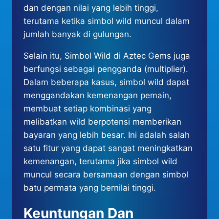
dan dengan nilai yang lebih tinggi,
terutama ketika simbol wild muncul dalam
jumlah banyak di gulungan.
Selain itu, Simbol Wild di Aztec Gems juga
berfungsi sebagai pengganda (multiplier).
Dalam beberapa kasus, simbol wild dapat
menggandakan kemenangan pemain,
membuat setiap kombinasi yang
melibatkan wild berpotensi memberikan
bayaran yang lebih besar. Ini adalah salah
satu fitur yang dapat sangat meningkatkan
kemenangan, terutama jika simbol wild
muncul secara bersamaan dengan simbol
batu permata yang bernilai tinggi.
Keuntungan Dan