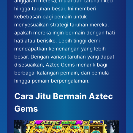
anggaran mereka, mulai dari taruhan kecil
hingga taruhan besar. Ini memberi
kebebasan bagi pemain untuk
menyesuaikan strategi taruhan mereka,
apakah mereka ingin bermain dengan hati-
hati atau berisiko. Lebih tinggi demi
mendapatkan kemenangan yang lebih
besar. Dengan variasi taruhan yang dapat
disesuaikan, Aztec Gems menarik bagi
berbagai kalangan pemain, dari pemula
hingga pemain berpengalaman.
Cara Jitu Bermain Aztec
Gems