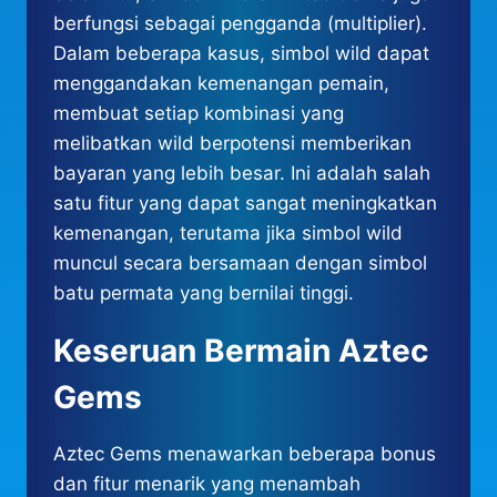
berfungsi sebagai pengganda (multiplier).
Dalam beberapa kasus, simbol wild dapat
menggandakan kemenangan pemain,
membuat setiap kombinasi yang
melibatkan wild berpotensi memberikan
bayaran yang lebih besar. Ini adalah salah
satu fitur yang dapat sangat meningkatkan
kemenangan, terutama jika simbol wild
muncul secara bersamaan dengan simbol
batu permata yang bernilai tinggi.
Keseruan Bermain Aztec
Gems
Aztec Gems menawarkan beberapa bonus
dan fitur menarik yang menambah