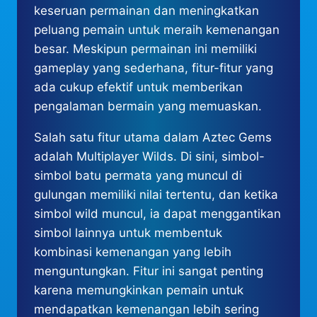
keseruan permainan dan meningkatkan
peluang pemain untuk meraih kemenangan
besar. Meskipun permainan ini memiliki
gameplay yang sederhana, fitur-fitur yang
ada cukup efektif untuk memberikan
pengalaman bermain yang memuaskan.
Salah satu fitur utama dalam Aztec Gems
adalah Multiplayer Wilds. Di sini, simbol-
simbol batu permata yang muncul di
gulungan memiliki nilai tertentu, dan ketika
simbol wild muncul, ia dapat menggantikan
simbol lainnya untuk membentuk
kombinasi kemenangan yang lebih
menguntungkan. Fitur ini sangat penting
karena memungkinkan pemain untuk
mendapatkan kemenangan lebih sering