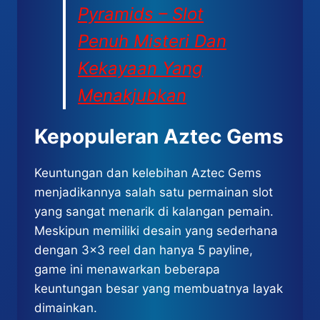
Pyramids – Slot
Penuh Misteri Dan
Kekayaan Yang
Menakjubkan
Kepopuleran Aztec Gems
Keuntungan dan kelebihan Aztec Gems
menjadikannya salah satu permainan slot
yang sangat menarik di kalangan pemain.
Meskipun memiliki desain yang sederhana
dengan 3×3 reel dan hanya 5 payline,
game ini menawarkan beberapa
keuntungan besar yang membuatnya layak
dimainkan.