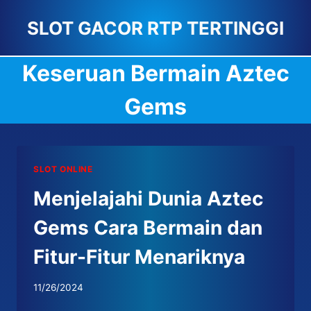
Skip
SLOT GACOR RTP TERTINGGI
to
content
Keseruan Bermain Aztec
Gems
SLOT ONLINE
Menjelajahi Dunia Aztec
Gems Cara Bermain dan
Fitur-Fitur Menariknya
11/26/2024