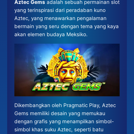
Aztec Gems
adalah sebuah permainan slot
yang terinspirasi dari peradaban kuno
Aztec, yang menawarkan pengalaman
bermain yang seru dengan tema yang kaya
akan elemen budaya Meksiko.
Dikembangkan oleh Pragmatic Play, Aztec
Gems memiliki desain yang memukau
dengan grafis yang menampilkan simbol-
simbol khas suku Aztec, seperti batu