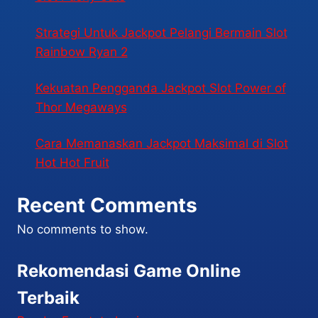
Strategi Untuk Jackpot Pelangi Bermain Slot
Rainbow Ryan 2
Kekuatan Pengganda Jackpot Slot Power of
Thor Megaways
Cara Memanaskan Jackpot Maksimal di Slot
Hot Hot Fruit
Recent Comments
No comments to show.
Rekomendasi Game Online
Terbaik