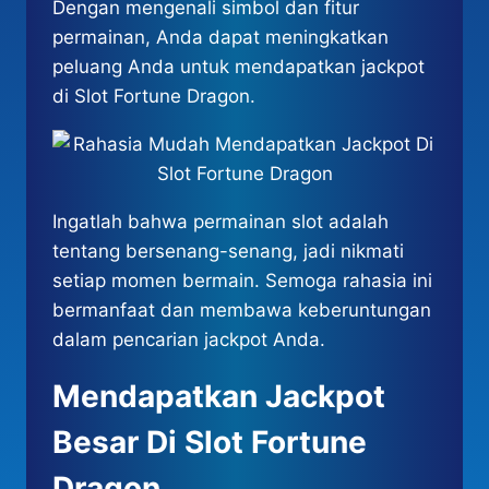
Dengan mengenali simbol dan fitur
permainan, Anda dapat meningkatkan
peluang Anda untuk mendapatkan jackpot
di Slot Fortune Dragon.
Ingatlah bahwa permainan slot adalah
tentang bersenang-senang, jadi nikmati
setiap momen bermain. Semoga rahasia ini
bermanfaat dan membawa keberuntungan
dalam pencarian jackpot Anda.
Mendapatkan Jackpot
Besar Di Slot Fortune
Dragon