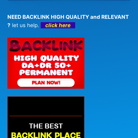
NEED BACKLINK HIGH QUALITY and RELEVANT
?
let us help.
click here