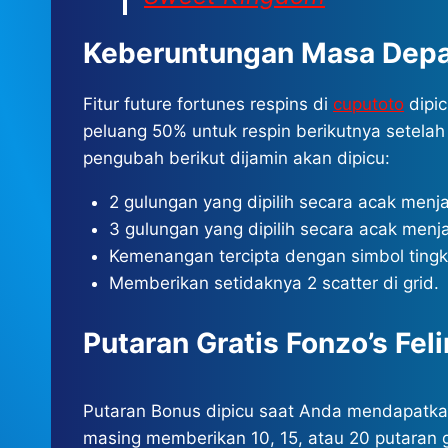
Keberuntungan Masa Depa
Fitur future fortunes respins di
cuputoto
dipic
peluang 50% untuk respin berikutnya setelah s
pengubah berikut dijamin akan dipicu:
2 gulungan yang dipilih secara acak menjad
3 gulungan yang dipilih secara acak menjad
Kemenangan tercipta dengan simbol tingk
Memberikan setidaknya 2 scatter di grid.
Putaran Gratis Fonzo’s Fel
Putaran Bonus dipicu saat Anda mendapatkan 
masing memberikan 10, 15, atau 20 putaran g