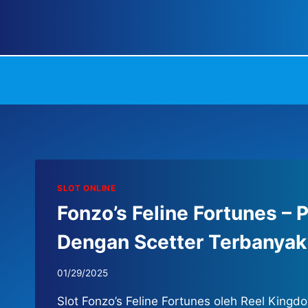
Skip
to
content
SLOT ONLINE
Fonzo’s Feline Fortunes –
Dengan Scetter Terbanyak
01/29/2025
Slot Fonzo’s Feline Fortunes oleh Reel Kin