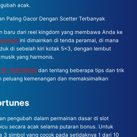
ngubah acak.
nan baru dari reel kingdom yang membawa Anda ke
uputoto
ini dimainkan di tenda peramal, di mana
duk di sebelah kiri kotak 5×3, dengan lembut
musik yang harmonis.
TP TERTINGGI
dan tentang beberapa tips dan trik
an peluang kemenangan dan memaksimalkan
Fortunes
n pengubah dalam permainan dasar di slot
ipicu secara acak selama putaran bonus. Untuk
3 simbol yang cocok pada setidaknya 1 dari 10