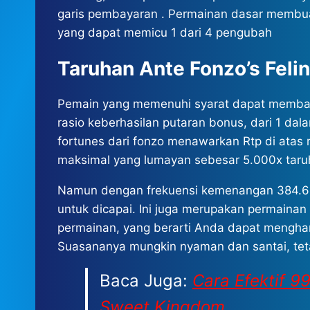
garis pembayaran . Permainan dasar membu
yang dapat memicu 1 dari 4 pengubah
Taruhan Ante Fonzo’s Feli
Pemain yang memenuhi syarat dapat membay
rasio keberhasilan putaran bonus, dari 1 dala
fortunes dari fonzo menawarkan Rtp di atas
maksimal yang lumayan sebesar 5.000x taru
Namun dengan frekuensi kemenangan 384.69
untuk dicapai. Ini juga merupakan permainan 
permainan, yang berarti Anda dapat mengh
Suasananya mungkin nyaman dan santai, tet
Baca Juga:
Cara Efektif 9
Sweet Kingdom