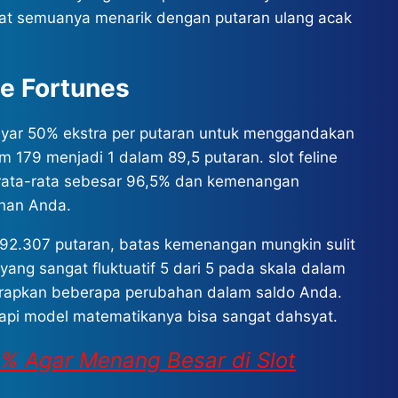
at semuanya menarik dengan putaran ulang acak
ne Fortunes
ar 50% ekstra per putaran untuk menggandakan
m 179 menjadi 1 dalam 89,5 putaran. slot feline
 rata-rata sebesar 96,5% dan kemenangan
han Anda.
2.307 putaran, batas kemenangan mungkin sulit
yang sangat fluktuatif 5 dari 5 pada skala dalam
arapkan beberapa perubahan dalam saldo Anda.
api model matematikanya bisa sangat dahsyat.
9% Agar Menang Besar di Slot