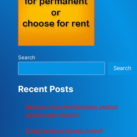
Search
Search
Recent Posts
Rahasia Untuk Mendapatkan Jackpot
di Slot Easter Island 2
Kunci Pemburu Jackpot Agresif