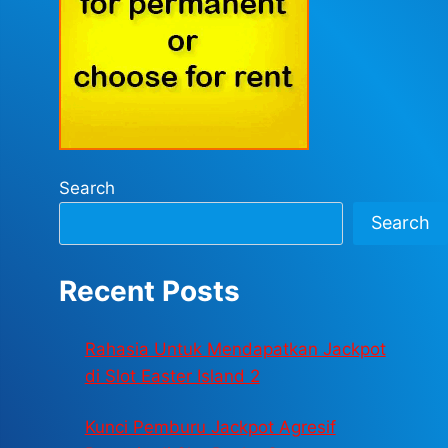
Search
Search
Recent Posts
Rahasia Untuk Mendapatkan Jackpot
di Slot Easter Island 2
Kunci Pemburu Jackpot Agresif