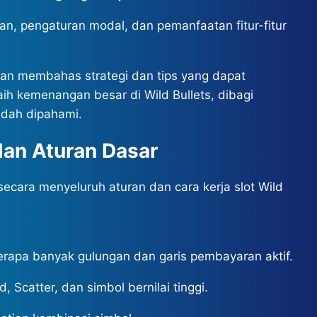
 pengaturan modal, dan pemanfaatan fitur-fitur
an membahas strategi dan tips yang dapat
h kemenangan besar di Wild Bullets, dibagi
udah dipahami.
an Aturan Dasar
cara menyeluruh aturan dan cara kerja slot Wild
erapa banyak gulungan dan garis pembayaran aktif.
, Scatter, dan simbol bernilai tinggi.