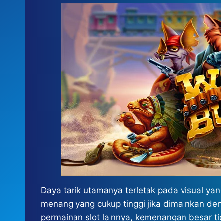
Daya tarik utamanya terletak pada visual ya
menang yang cukup tinggi jika dimainkan den
permainan slot lainnya, kemenangan besar ti