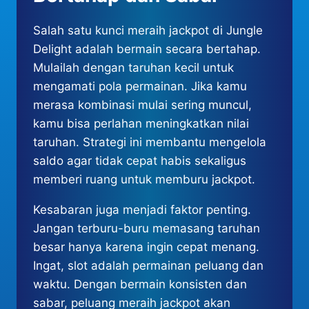
Salah satu kunci meraih jackpot di Jungle
Delight adalah bermain secara bertahap.
Mulailah dengan taruhan kecil untuk
mengamati pola permainan. Jika kamu
merasa kombinasi mulai sering muncul,
kamu bisa perlahan meningkatkan nilai
taruhan. Strategi ini membantu mengelola
saldo agar tidak cepat habis sekaligus
memberi ruang untuk memburu jackpot.
Kesabaran juga menjadi faktor penting.
Jangan terburu-buru memasang taruhan
besar hanya karena ingin cepat menang.
Ingat, slot adalah permainan peluang dan
waktu. Dengan bermain konsisten dan
sabar, peluang meraih jackpot akan