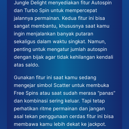
Jungle Delight menyediakan fitur Autospin
dan Turbo Spin untuk mempercepat
jalannya permainan. Kedua fitur ini bisa
sangat membantu, khususnya saat kamu
ingin menjalankan banyak putaran
sekaligus dalam waktu singkat. Namun,
penting untuk mengatur jumlah autospin
dengan bijak agar tidak kehilangan kendali
atas saldo.
Gunakan fitur ini saat kamu sedang
mengejar simbol Scatter untuk membuka
Free Spins atau saat sudah merasa “panas”
dan kombinasi sering keluar. Tapi tetap
perhatikan ritme permainan dan jangan
asal tekan penggunaan cerdas fitur ini bisa
membawa kamu lebih dekat ke jackpot.