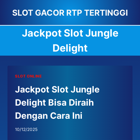
Skip
SLOT GACOR RTP TERTINGGI
to
content
Jackpot Slot Jungle
Delight
SLOT ONLINE
Jackpot Slot Jungle
Delight Bisa Diraih
Dengan Cara Ini
10/12/2025