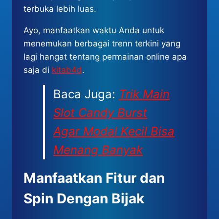
terbuka lebih luas.
Ayo, manfaatkan waktu Anda untuk
menemukan berbagai trenn terkini yang
lagi hangat tentang permainan online apa
saja di
kitab4d
.
Baca Juga:
Trik Main
Slot Candy Burst
Agar Modal Kecil Bisa
Menang Banyak
Manfaatkan Fitur dan
Spin Dengan Bijak