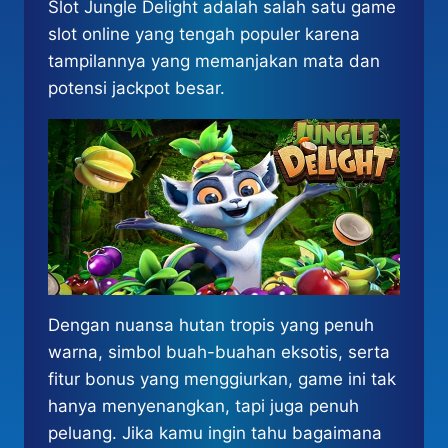
Slot Jungle Delight adalah salah satu game
slot online yang tengah populer karena
tampilannya yang memanjakan mata dan
potensi jackpot besar.
Dengan nuansa hutan tropis yang penuh
warna, simbol buah-buahan eksotis, serta
fitur bonus yang menggiurkan, game ini tak
hanya menyenangkan, tapi juga penuh
peluang. Jika kamu ingin tahu bagaimana