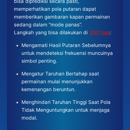
bisa diprediksi secara pasti,
memperhatikan pola putaran dapat
memberikan gambaran kapan permainan
sedang dalam “mode panas”.
Langkah yang bisa dilakukan di
1001 liga
:
Mengamati Hasil Putaran Sebelumnya
untuk mendeteksi frekuensi munculnya
simbol penting.
Mengatur Taruhan Bertahap saat
permainan mulai menunjukkan
kemenangan beruntun.
Menghindari Taruhan Tinggi Saat Pola
Tidak Menguntungkan untuk menjaga
modal.