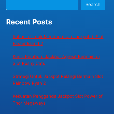
Search
Recent Posts
Rahasia Untuk Mendapatkan Jackpot di Slot
Easter Island 2
Kunci Pemburu Jackpot Agresif Bermain di
Slot Pushy Cats
Strategi Untuk Jackpot Pelangi Bermain Slot
Rainbow Ryan 2
Kekuatan Pengganda Jackpot Slot Power of
Thor Megaways