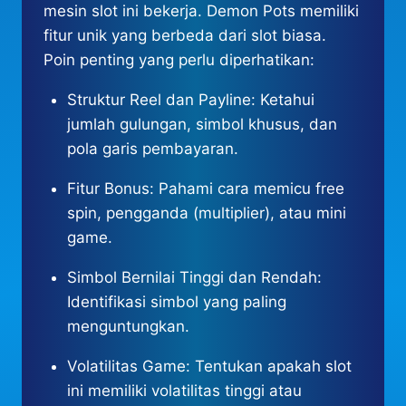
mesin slot ini bekerja. Demon Pots memiliki
fitur unik yang berbeda dari slot biasa.
Poin penting yang perlu diperhatikan:
Struktur Reel dan Payline: Ketahui
jumlah gulungan, simbol khusus, dan
pola garis pembayaran.
Fitur Bonus: Pahami cara memicu free
spin, pengganda (multiplier), atau mini
game.
Simbol Bernilai Tinggi dan Rendah:
Identifikasi simbol yang paling
menguntungkan.
Volatilitas Game: Tentukan apakah slot
ini memiliki volatilitas tinggi atau