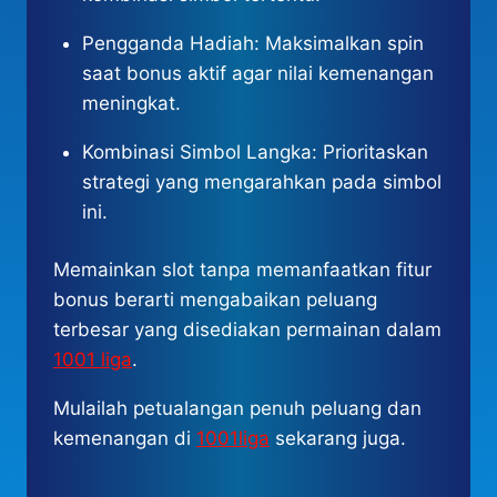
Pengganda Hadiah: Maksimalkan spin
saat bonus aktif agar nilai kemenangan
meningkat.
Kombinasi Simbol Langka: Prioritaskan
strategi yang mengarahkan pada simbol
ini.
Memainkan slot tanpa memanfaatkan fitur
bonus berarti mengabaikan peluang
terbesar yang disediakan permainan dalam
1001 liga
.
Mulailah petualangan penuh peluang dan
kemenangan di
1001liga
sekarang juga.