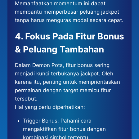
Memanfaatkan momentum ini dapat
membantu memperbesar peluang jackpot
tanpa harus menguras modal secara cepat.
4. Fokus Pada Fitur Bonus
& Peluang Tambahan
Dalam Demon Pots, fitur bonus sering
menjadi kunci terbukanya jackpot. Oleh
karena itu, penting untuk memprioritaskan
permainan dengan target memicu fitur
tersebut.
Hal yang perlu diperhatikan:
Trigger Bonus: Pahami cara
mengaktifkan fitur bonus dengan
kombinasi simbol tertentu.