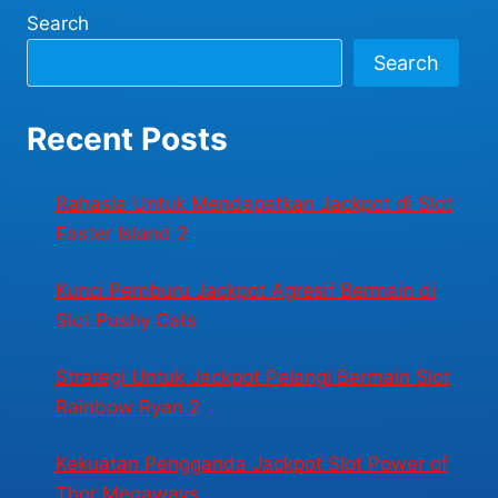
Search
Search
Recent Posts
Rahasia Untuk Mendapatkan Jackpot di Slot
Easter Island 2
Kunci Pemburu Jackpot Agresif Bermain di
Slot Pushy Cats
Strategi Untuk Jackpot Pelangi Bermain Slot
Rainbow Ryan 2
Kekuatan Pengganda Jackpot Slot Power of
Thor Megaways