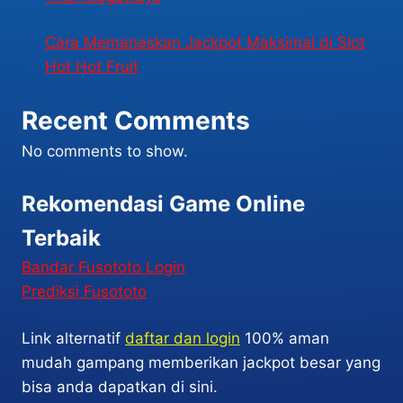
Cara Memanaskan Jackpot Maksimal di Slot
Hot Hot Fruit
Recent Comments
No comments to show.
Rekomendasi Game Online
Terbaik
Bandar Fusototo Login
Prediksi Fusototo
Link alternatif
daftar dan login
100% aman
mudah gampang memberikan jackpot besar yang
bisa anda dapatkan di sini.