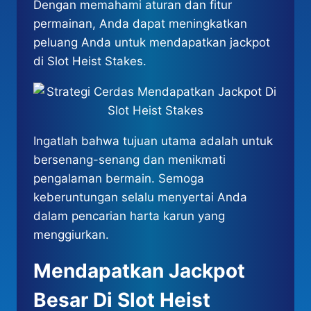
Dengan memahami aturan dan fitur
permainan, Anda dapat meningkatkan
peluang Anda untuk mendapatkan jackpot
di Slot Heist Stakes.
Ingatlah bahwa tujuan utama adalah untuk
bersenang-senang dan menikmati
pengalaman bermain. Semoga
keberuntungan selalu menyertai Anda
dalam pencarian harta karun yang
menggiurkan.
Mendapatkan Jackpot
Besar Di Slot Heist