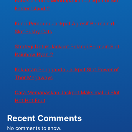
Rahasia Untuk Mendapatkan Jackpot di Slot
Easter Island 2
Kunci Pemburu Jackpot Agresif Bermain di
Slot Pushy Cats
Strategi Untuk Jackpot Pelangi Bermain Slot
Rainbow Ryan 2
Kekuatan Pengganda Jackpot Slot Power of
Thor Megaways
Cara Memanaskan Jackpot Maksimal di Slot
Hot Hot Fruit
Recent Comments
No comments to show.