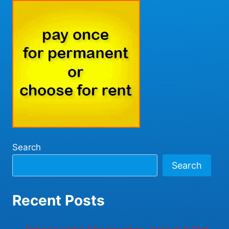
Search
Search
Recent Posts