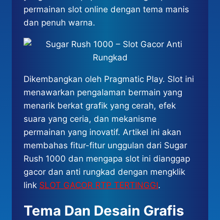
permainan slot online dengan tema manis
dan penuh warna.
Dikembangkan oleh Pragmatic Play. Slot ini
menawarkan pengalaman bermain yang
menarik berkat grafik yang cerah, efek
suara yang ceria, dan mekanisme
permainan yang inovatif. Artikel ini akan
membahas fitur-fitur unggulan dari Sugar
Rush 1000 dan mengapa slot ini dianggap
gacor dan anti rungkad dengan mengklik
link
SLOT GACOR RTP TERTINGGI
.
Tema Dan Desain Grafis