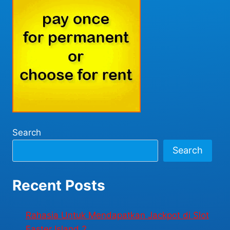
Search
Search
Recent Posts
Rahasia Untuk Mendapatkan Jackpot di Slot
Easter Island 2