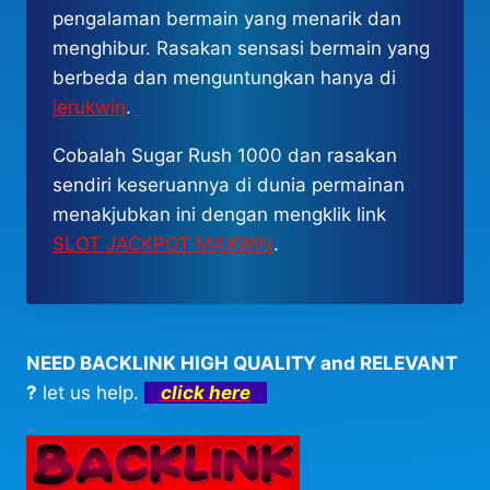
pengalaman bermain yang menarik dan
menghibur. Rasakan sensasi bermain yang
berbeda dan menguntungkan hanya di
jerukwin
.
Cobalah Sugar Rush 1000 dan rasakan
sendiri keseruannya di dunia permainan
menakjubkan ini dengan mengklik link
SLOT JACKPOT MAXWIN
.
NEED BACKLINK HIGH QUALITY and RELEVANT
?
let us help.
click here