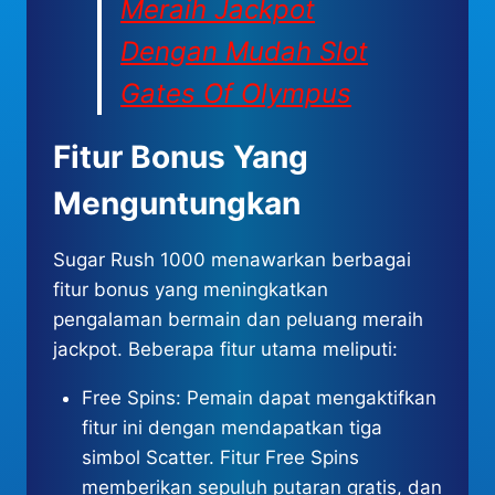
Meraih Jackpot
Dengan Mudah Slot
Gates Of Olympus
Fitur Bonus Yang
Menguntungkan
Sugar Rush 1000 menawarkan berbagai
fitur bonus yang meningkatkan
pengalaman bermain dan peluang meraih
jackpot. Beberapa fitur utama meliputi:
Free Spins: Pemain dapat mengaktifkan
fitur ini dengan mendapatkan tiga
simbol Scatter. Fitur Free Spins
memberikan sepuluh putaran gratis, dan