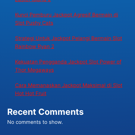
Kunci Pemburu Jackpot Agresif Bermain di
Slot Pushy Cats
Strategi Untuk Jackpot Pelangi Bermain Slot
Rainbow Ryan 2
Kekuatan Pengganda Jackpot Slot Power of
Thor Megaways
Cara Memanaskan Jackpot Maksimal di Slot
Hot Hot Fruit
Recent Comments
No comments to show.