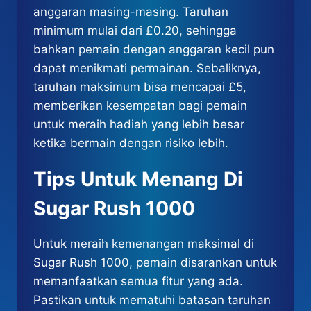
anggaran masing-masing. Taruhan
minimum mulai dari £0.20, sehingga
bahkan pemain dengan anggaran kecil pun
dapat menikmati permainan. Sebaliknya,
taruhan maksimum bisa mencapai £5,
memberikan kesempatan bagi pemain
untuk meraih hadiah yang lebih besar
ketika bermain dengan risiko lebih.
Tips Untuk Menang Di
Sugar Rush 1000
Untuk meraih kemenangan maksimal di
Sugar Rush 1000, pemain disarankan untuk
memanfaatkan semua fitur yang ada.
Pastikan untuk mematuhi batasan taruhan