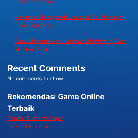
Rainbow Ryan 2
Kekuatan Pengganda Jackpot Slot Power of
Thor Megaways
Cara Memanaskan Jackpot Maksimal di Slot
Hot Hot Fruit
Recent Comments
No comments to show.
Rekomendasi Game Online
Terbaik
Bandar Fusototo Login
Prediksi Fusototo