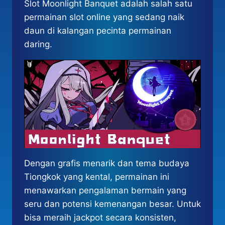
Slot Moonlight Banquet adalah salah satu
permainan slot online yang sedang naik
daun di kalangan pecinta permainan
daring.
Dengan grafis menarik dan tema budaya
Tiongkok yang kental, permainan ini
menawarkan pengalaman bermain yang
seru dan potensi kemenangan besar. Untuk
bisa meraih jackpot secara konsisten,