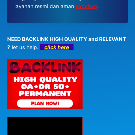
layanan resmi dan aman
kabelbet
.
NEED BACKLINK HIGH QUALITY and RELEVANT
?
let us help.
click here