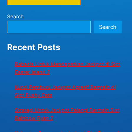
Search
Search
Recent Posts
Rahasia Untuk Mendapatkan Jackpot di Slot
Easter Island 2
Kunci Pemburu Jackpot Agresif Bermain di
Slot Pushy Cats
Strategi Untuk Jackpot Pelangi Bermain Slot
Rainbow Ryan 2