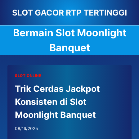
Skip
SLOT GACOR RTP TERTINGGI
to
content
Bermain Slot Moonlight
Banquet
SLOT ONLINE
Trik Cerdas Jackpot
Konsisten di Slot
Moonlight Banquet
08/16/2025