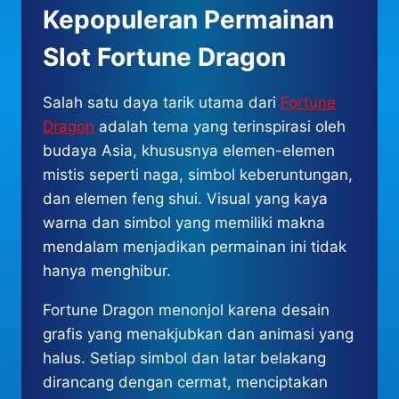
Kepopuleran Permainan
Slot Fortune Dragon
Salah satu daya tarik utama dari
Fortune
Dragon
adalah tema yang terinspirasi oleh
budaya Asia, khususnya elemen-elemen
mistis seperti naga, simbol keberuntungan,
dan elemen feng shui. Visual yang kaya
warna dan simbol yang memiliki makna
mendalam menjadikan permainan ini tidak
hanya menghibur.
Fortune Dragon menonjol karena desain
grafis yang menakjubkan dan animasi yang
halus. Setiap simbol dan latar belakang
dirancang dengan cermat, menciptakan