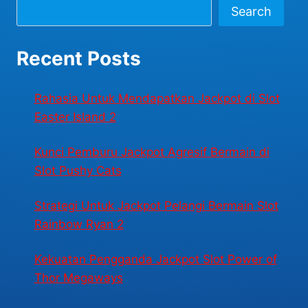
Search
Recent Posts
Rahasia Untuk Mendapatkan Jackpot di Slot
Easter Island 2
Kunci Pemburu Jackpot Agresif Bermain di
Slot Pushy Cats
Strategi Untuk Jackpot Pelangi Bermain Slot
Rainbow Ryan 2
Kekuatan Pengganda Jackpot Slot Power of
Thor Megaways