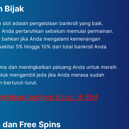
 Bijak
 slot adalah pengelolaan bankroll yang baik.
a Anda pertaruhkan sebelum memulai permainan.
ut, bahkan jika Anda mengalami kemenangan
ekitar 5% hingga 10% dari total bankroll Anda
lama dan meningkatkan peluang Anda untuk meraih
untuk mengambil jeda jika Anda merasa sudah
 berturut-turut.
ngkatkan Jackpot Besar di Slot
 dan Free Spins