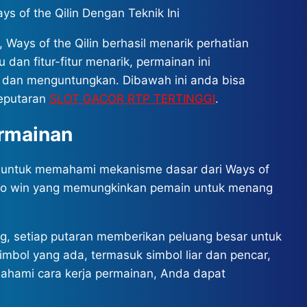
Ways of the Qilin berhasil menarik perhatian
an fitur-fitur menarik, permainan ini
dan menguntungkan. Dibawah ini anda bisa
seputaran
SLOT GACOR RTP TERTINGGI
.
rmainan
g untuk memahami mekanisme dasar dari Ways of
s to win yang memungkinkan pemain untuk menang
g, setiap putaran memberikan peluang besar untuk
mbol yang ada, termasuk simbol liar dan pencar,
mahami cara kerja permainan, Anda dapat