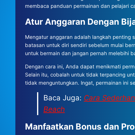
membaca panduan permainan dan pelajari cara
Atur Anggaran Dengan Bij
Mengatur anggaran adalah langkah penting s
batasan untuk diri sendiri sebelum mulai be
untuk bermain dan jangan pernah melebihi ba
Dengan cara ini, Anda dapat menikmati perma
Selain itu, cobalah untuk tidak terpancing u
tidak menguntungkan. Ingat, permainan ini 
Baca Juga:
Cara Sederhana
Beach
Manfaatkan Bonus dan Pr