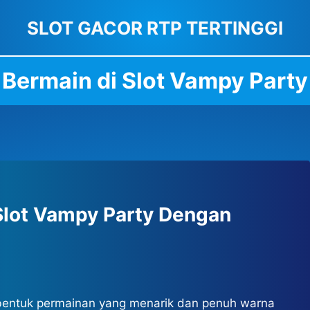
SLOT GACOR RTP TERTINGGI
Bermain di Slot Vampy Party
 Slot Vampy Party Dengan
 bentuk permainan yang menarik dan penuh warna