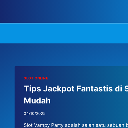
Skip
to
content
SLOT ONLINE
Tips Jackpot Fantastis di
Mudah
04/10/2025
Slot Vampy Party adalah salah satu sebuah