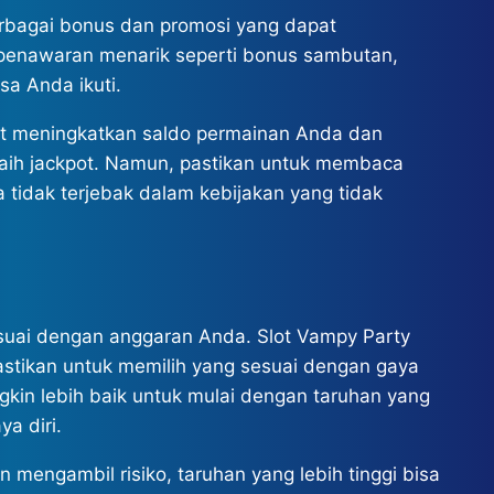
bagai bonus dan promosi yang dapat
penawaran menarik seperti bonus sambutan,
sa Anda ikuti.
t meningkatkan saldo permainan Anda dan
raih jackpot. Namun, pastikan untuk membaca
 tidak terjebak dalam kebijakan yang tidak
esuai dengan anggaran Anda. Slot Vampy Party
astikan untuk memilih yang sesuai dengan gaya
kin lebih baik untuk mulai dengan taruhan yang
a diri.
 mengambil risiko, taruhan yang lebih tinggi bisa