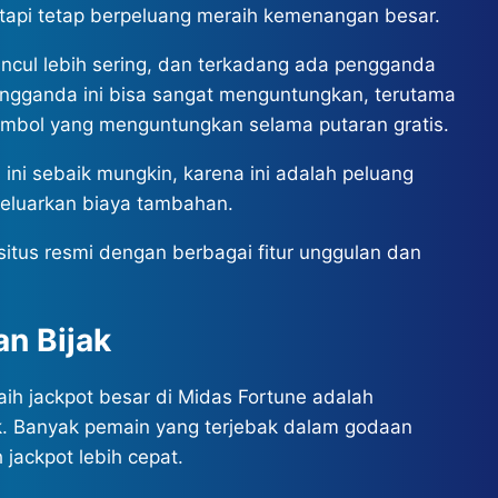
tapi tetap berpeluang meraih kemenangan besar.
muncul lebih sering, dan terkadang ada pengganda
ngganda ini bisa sangat menguntungkan, terutama
imbol yang menguntungkan selama putaran gratis.
 ini sebaik mungkin, karena ini adalah peluang
geluarkan biaya tambahan.
 situs resmi dengan berbagai fitur unggulan dan
n Bijak
aih jackpot besar di Midas Fortune adalah
k. Banyak pemain yang terjebak dalam godaan
 jackpot lebih cepat.