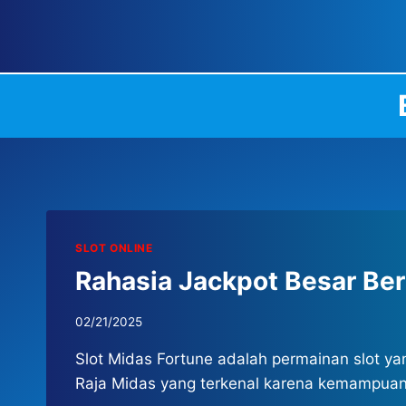
Skip
to
content
SLOT ONLINE
Rahasia Jackpot Besar Ber
02/21/2025
Slot Midas Fortune adalah permainan slot y
Raja Midas yang terkenal karena kemampua