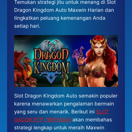
Temukan strategi jitu untuk menang di Slot
Dragon Kingdom Auto Maxwin Harian dan
tingkatkan peluang kemenangan Anda
setiap hari.
Slot Dragon Kingdom Auto semakin populer
karena menawarkan pengalaman bermain
yang seru dan menarik. Berikut ini
SLOT
GACOR RTP TERTINGGI
akan membahas
strategi lengkap untuk meraih Maxwin