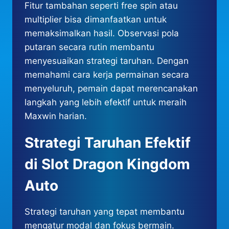
Fitur tambahan seperti free spin atau
multiplier bisa dimanfaatkan untuk
memaksimalkan hasil. Observasi pola
putaran secara rutin membantu
menyesuaikan strategi taruhan. Dengan
memahami cara kerja permainan secara
menyeluruh, pemain dapat merencanakan
langkah yang lebih efektif untuk meraih
Maxwin harian.
Strategi Taruhan Efektif
di Slot Dragon Kingdom
Auto
Strategi taruhan yang tepat membantu
mengatur modal dan fokus bermain.