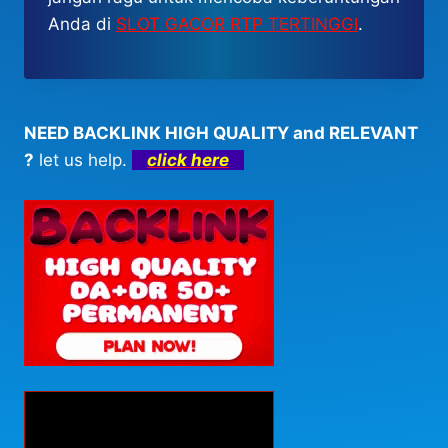
Anda di
SLOT GACOR RTP TERTINGGI
.
NEED BACKLINK HIGH QUALITY and RELEVANT
?
let us help.
click here