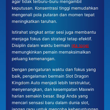
agar tidak terburu-buru mengambil
keputusan. Konsentrasi tinggi memudahkan
mengenali pola putaran dan momen tepat
meningkatkan taruhan.
Istirahat singkat antar sesi juga membantu
menjaga fokus dan strategi tetap efektif.
Disiplin dalam waktu bermain
gta togel
memungkinkan pemain memaksimalkan
peluang kemenangan.
Dengan pengaturan waktu dan fokus yang
baik, pengalaman bermain Slot Dragon
Kingdom Auto menjadi lebih terstruktur,
menyenangkan, dan kesempatan Maxwin
harian semakin besar. Bagi Anda yang
mencari sensasi baru dalam dunia slot,
jangan ragu untuk mencoba keberuntungan