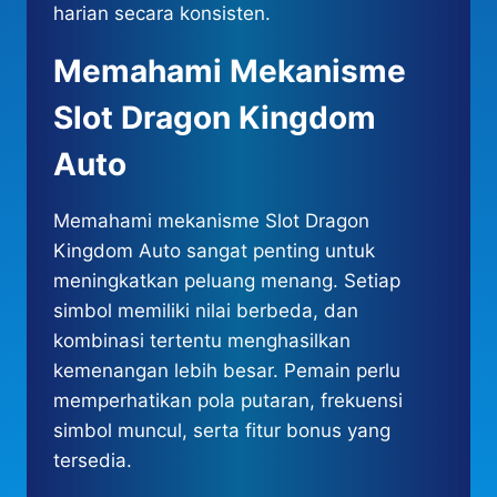
harian secara konsisten.
Memahami Mekanisme
Slot Dragon Kingdom
Auto
Memahami mekanisme Slot Dragon
Kingdom Auto sangat penting untuk
meningkatkan peluang menang. Setiap
simbol memiliki nilai berbeda, dan
kombinasi tertentu menghasilkan
kemenangan lebih besar. Pemain perlu
memperhatikan pola putaran, frekuensi
simbol muncul, serta fitur bonus yang
tersedia.