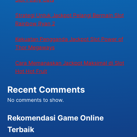
Strategi Untuk Jackpot Pelangi Bermain Slot
Rainbow Ryan 2
Kekuatan Pengganda Jackpot Slot Power of
Thor Megaways
Cara Memanaskan Jackpot Maksimal di Slot
Hot Hot Fruit
Recent Comments
No comments to show.
Rekomendasi Game Online
Terbaik