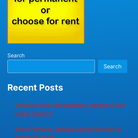
Search
Search
Recent Posts
Rahasia Untuk Mendapatkan Jackpot di Slot
Easter Island 2
Kunci Pemburu Jackpot Agresif Bermain di
Slot Pushy Cats