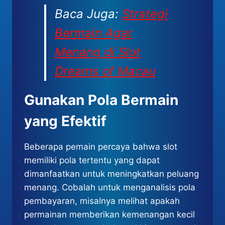
Baca Juga:
Strategi
Bermain Agar
Menang di Slot
Dreams of Macau
Gunakan Pola Bermain
yang Efektif
Beberapa pemain percaya bahwa slot
memiliki pola tertentu yang dapat
dimanfaatkan untuk meningkatkan peluang
menang. Cobalah untuk menganalisis pola
pembayaran, misalnya melihat apakah
permainan memberikan kemenangan kecil