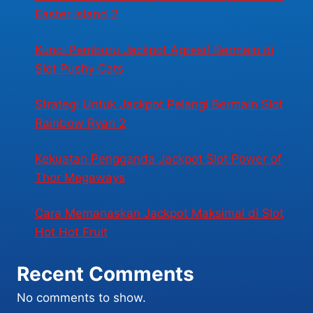
Easter Island 2
Kunci Pemburu Jackpot Agresif Bermain di
Slot Pushy Cats
Strategi Untuk Jackpot Pelangi Bermain Slot
Rainbow Ryan 2
Kekuatan Pengganda Jackpot Slot Power of
Thor Megaways
Cara Memanaskan Jackpot Maksimal di Slot
Hot Hot Fruit
Recent Comments
No comments to show.