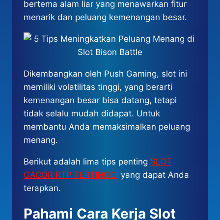
bertema alam liar yang menawarkan fitur
menarik dan peluang kemenangan besar.
Dikembangkan oleh Push Gaming, slot ini
memiliki volatilitas tinggi, yang berarti
kemenangan besar bisa datang, tetapi
tidak selalu mudah didapat. Untuk
membantu Anda memaksimalkan peluang
menang.
Berikut adalah lima tips penting
SLOT
GACOR RTP TERTINGGI
yang dapat Anda
terapkan.
Pahami Cara Kerja Slot