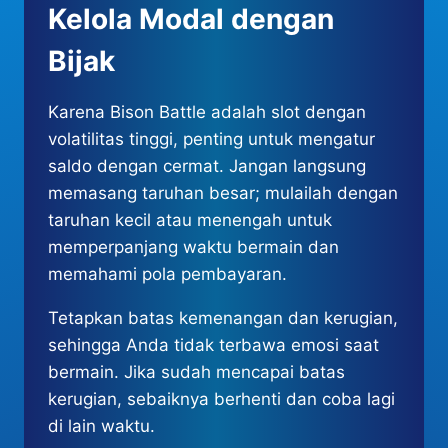
Kelola Modal dengan
Bijak
Karena Bison Battle adalah slot dengan
volatilitas tinggi, penting untuk mengatur
saldo dengan cermat. Jangan langsung
memasang taruhan besar; mulailah dengan
taruhan kecil atau menengah untuk
memperpanjang waktu bermain dan
memahami pola pembayaran.
Tetapkan batas kemenangan dan kerugian,
sehingga Anda tidak terbawa emosi saat
bermain. Jika sudah mencapai batas
kerugian, sebaiknya berhenti dan coba lagi
di lain waktu.