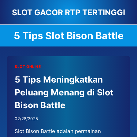
Skip
SLOT GACOR RTP TERTINGGI
to
content
5 Tips Slot Bison Battle
SLOT ONLINE
5 Tips Meningkatkan
Peluang Menang di Slot
Bison Battle
02/28/2025
Slot Bison Battle adalah permainan