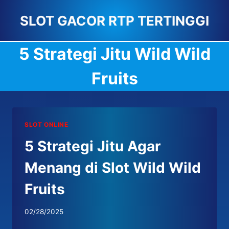
Skip
SLOT GACOR RTP TERTINGGI
to
content
5 Strategi Jitu Wild Wild
Fruits
SLOT ONLINE
5 Strategi Jitu Agar
Menang di Slot Wild Wild
Fruits
02/28/2025