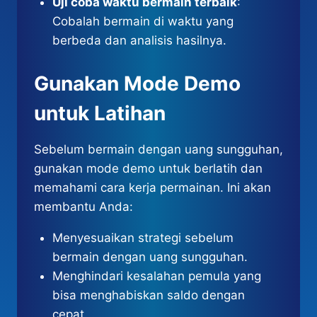
Uji coba waktu bermain terbaik
:
Cobalah bermain di waktu yang
berbeda dan analisis hasilnya.
Gunakan Mode Demo
untuk Latihan
Sebelum bermain dengan uang sungguhan,
gunakan mode demo untuk berlatih dan
memahami cara kerja permainan. Ini akan
membantu Anda:
Menyesuaikan strategi sebelum
bermain dengan uang sungguhan.
Menghindari kesalahan pemula yang
bisa menghabiskan saldo dengan
cepat.