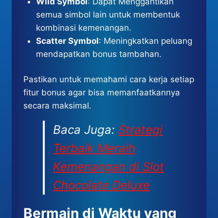
Wild Symbol
: Dapat Menggantikan
semua simbol lain untuk membentuk
kombinasi kemenangan.
Scatter Symbol
: Meningkatkan peluang
mendapatkan bonus tambahan.
Pastikan untuk memahami cara kerja setiap
fitur bonus agar bisa memanfaatkannya
secara maksimal.
Baca Juga:
Strategi
Terbaik Meraih
Kemenangan di Slot
Chocolate Deluxe
Bermain di Waktu yang