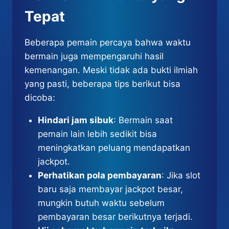
Tepat
Beberapa pemain percaya bahwa waktu
bermain juga mempengaruhi hasil
kemenangan. Meski tidak ada bukti ilmiah
yang pasti, beberapa tips berikut bisa
dicoba:
Hindari jam sibuk
: Bermain saat
pemain lain lebih sedikit bisa
meningkatkan peluang mendapatkan
jackpot.
Perhatikan pola pembayaran
: Jika slot
baru saja membayar jackpot besar,
mungkin butuh waktu sebelum
pembayaran besar berikutnya terjadi.