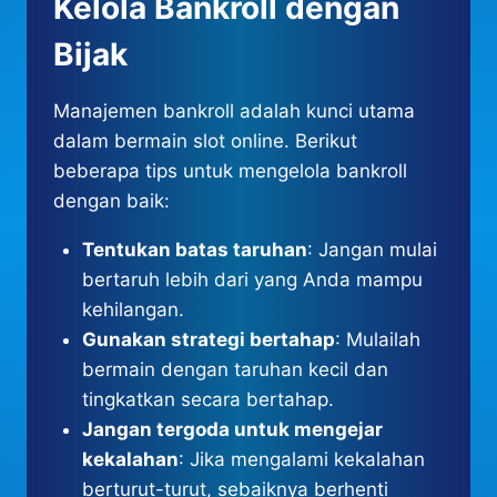
Kelola Bankroll dengan
Bijak
Manajemen bankroll adalah kunci utama
dalam bermain slot online. Berikut
beberapa tips untuk mengelola bankroll
dengan baik:
Tentukan batas taruhan
: Jangan mulai
bertaruh lebih dari yang Anda mampu
kehilangan.
Gunakan strategi bertahap
: Mulailah
bermain dengan taruhan kecil dan
tingkatkan secara bertahap.
Jangan tergoda untuk mengejar
kekalahan
: Jika mengalami kekalahan
berturut-turut, sebaiknya berhenti