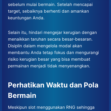
sebelum mulai bermain. Setelah mencapai
target, sebaiknya berhenti dan amankan
keuntungan Anda.
Selain itu, hindari mengejar kerugian dengan
menaikkan taruhan secara besar-besaran.
Disiplin dalam mengelola modal akan
membantu Anda tetap fokus dan mengurangi
risiko kerugian besar yang bisa membuat
permainan menjadi tidak menyenangkan.
Perhatikan Waktu dan Pola
Bermain
Meskipun slot menggunakan RNG sehingga