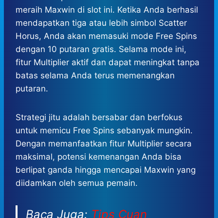
meraih Maxwin di slot ini. Ketika Anda berhasil
mendapatkan tiga atau lebih simbol Scatter
Horus, Anda akan memasuki mode Free Spins
dengan 10 putaran gratis. Selama mode ini,
fitur Multiplier aktif dan dapat meningkat tanpa
batas selama Anda terus memenangkan
putaran.
Strategi jitu adalah bersabar dan berfokus
untuk memicu Free Spins sebanyak mungkin.
Dengan memanfaatkan fitur Multiplier secara
maksimal, potensi kemenangan Anda bisa
berlipat ganda hingga mencapai Maxwin yang
diidamkan oleh semua pemain.
Baca Juga:
Tips Cuan