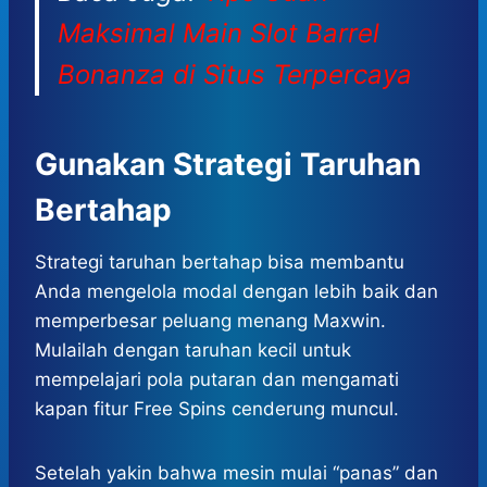
Maksimal Main Slot Barrel
Bonanza di Situs Terpercaya
Gunakan Strategi Taruhan
Bertahap
Strategi taruhan bertahap bisa membantu
Anda mengelola modal dengan lebih baik dan
memperbesar peluang menang Maxwin.
Mulailah dengan taruhan kecil untuk
mempelajari pola putaran dan mengamati
kapan fitur Free Spins cenderung muncul.
Setelah yakin bahwa mesin mulai “panas” dan