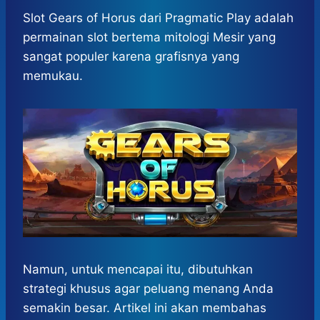
h
a
e
e
k
i
a
c
s
l
y
n
Slot Gears of Horus dari Pragmatic Play adalah
t
e
s
e
p
e
permainan slot bertema mitologi Mesir yang
s
b
e
g
e
sangat populer karena grafisnya yang
A
o
n
r
memukau.
p
o
g
a
p
k
e
m
r
Namun, untuk mencapai itu, dibutuhkan
strategi khusus agar peluang menang Anda
semakin besar. Artikel ini akan membahas