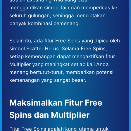
menggantikan simbol lain dan memperluas ke
seluruh gulungan, sehingga menciptakan
banyak kombinasi pemenang.
Selain itu, ada fitur Free Spins yang dipicu oleh
simbol Scatter Horus. Selama Free Spins,
setiap kemenangan dapat mengaktifkan fitur
Multiplier yang meningkat setiap kali Anda
menang berturut-turut, memberikan potensi
kemenangan yang sangat besar.
Maksimalkan Fitur Free
Spins dan Multiplier
Fitur Free Spins adalah kunci utama untuk