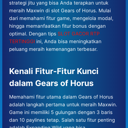
strategi jitu yang bisa Anda terapkan untuk
meraih Maxwin di slot Gears of Horus. Mulai
dari memahami fitur game, mengelola modal,
hingga memanfaatkan fitur bonus dengan
optimal. Dengan tips
SLOT GACOR RTP
TERTINGGI
ini, Anda bisa meningkatkan
peluang meraih kemenangan terbesar.
Kenali Fitur-Fitur Kunci
dalam Gears of Horus
Memahami fitur utama dalam Gears of Horus
adalah langkah pertama untuk meraih Maxwin.
Game ini memiliki 5 gulungan dengan 3 baris
dan 10 paylines tetap. Salah satu fitur penting
adalah Expanding Wild yang bisa