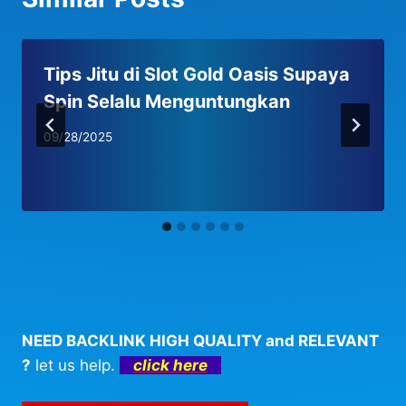
Tips Jitu di Slot Gold Oasis Supaya
Spin Selalu Menguntungkan
09/28/2025
NEED BACKLINK HIGH QUALITY and RELEVANT
?
let us help.
click here