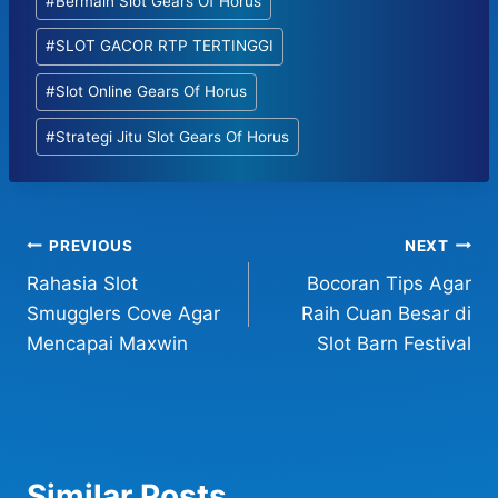
#
Bermain Slot Gears Of Horus
Tags:
#
SLOT GACOR RTP TERTINGGI
#
Slot Online Gears Of Horus
#
Strategi Jitu Slot Gears Of Horus
Post
PREVIOUS
NEXT
Rahasia Slot
Bocoran Tips Agar
navigation
Smugglers Cove Agar
Raih Cuan Besar di
Mencapai Maxwin
Slot Barn Festival
Similar Posts