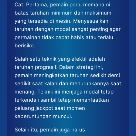
Cat. Pertama, pemain perlu memahami
batas taruhan minimum dan maksimum
yang tersedia di mesin. Menyesuaikan
taruhan dengan modal sangat penting agar
permainan tidak cepat habis atau terlalu
berisiko.
Salah satu teknik yang efektif adalah
taruhan progresif. Dalam strategi ini,
pemain meningkatkan taruhan sedikit demi
sedikit saat kalah dan menurunkannya saat
menang. Teknik ini menjaga modal tetap
terkendali sambil tetap memanfaatkan
peluang jackpot saat momen
keberuntungan muncul.
Selain itu, pemain juga harus