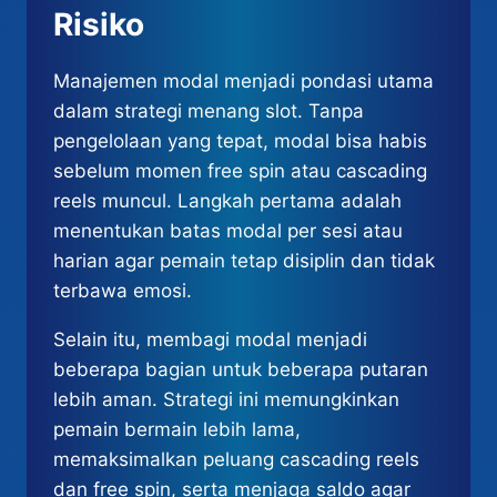
Risiko
Manajemen modal menjadi pondasi utama
dalam strategi menang slot. Tanpa
pengelolaan yang tepat, modal bisa habis
sebelum momen free spin atau cascading
reels muncul. Langkah pertama adalah
menentukan batas modal per sesi atau
harian agar pemain tetap disiplin dan tidak
terbawa emosi.
Selain itu, membagi modal menjadi
beberapa bagian untuk beberapa putaran
lebih aman. Strategi ini memungkinkan
pemain bermain lebih lama,
memaksimalkan peluang cascading reels
dan free spin, serta menjaga saldo agar