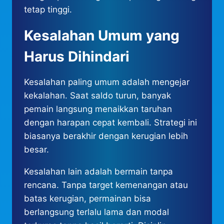
tetap tinggi.
Kesalahan Umum yang
Harus Dihindari
Kesalahan paling umum adalah mengejar
kekalahan. Saat saldo turun, banyak
pemain langsung menaikkan taruhan
dengan harapan cepat kembali. Strategi ini
biasanya berakhir dengan kerugian lebih
besar.
Kesalahan lain adalah bermain tanpa
rencana. Tanpa target kemenangan atau
batas kerugian, permainan bisa
berlangsung terlalu lama dan modal