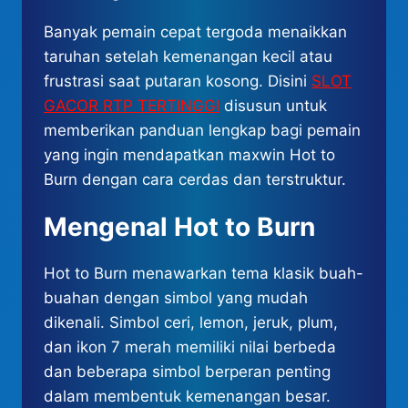
Banyak pemain cepat tergoda menaikkan
taruhan setelah kemenangan kecil atau
frustrasi saat putaran kosong. Disini
SLOT
GACOR RTP TERTINGGI
disusun untuk
memberikan panduan lengkap bagi pemain
yang ingin mendapatkan maxwin Hot to
Burn dengan cara cerdas dan terstruktur.
Mengenal Hot to Burn
Hot to Burn menawarkan tema klasik buah-
buahan dengan simbol yang mudah
dikenali. Simbol ceri, lemon, jeruk, plum,
dan ikon 7 merah memiliki nilai berbeda
dan beberapa simbol berperan penting
dalam membentuk kemenangan besar.