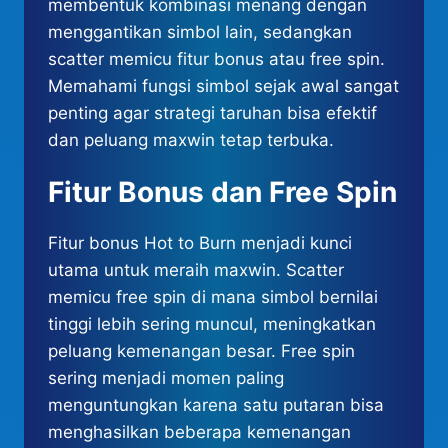
membentuk kombinasi menang dengan
menggantikan simbol lain, sedangkan
scatter memicu fitur bonus atau free spin.
Memahami fungsi simbol sejak awal sangat
penting agar strategi taruhan bisa efektif
dan peluang maxwin tetap terbuka.
Fitur Bonus dan Free Spin
Fitur bonus Hot to Burn menjadi kunci
utama untuk meraih maxwin. Scatter
memicu free spin di mana simbol bernilai
tinggi lebih sering muncul, meningkatkan
peluang kemenangan besar. Free spin
sering menjadi momen paling
menguntungkan karena satu putaran bisa
menghasilkan beberapa kemenangan