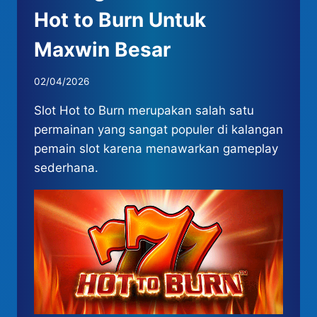
Hot to Burn Untuk
Maxwin Besar
02/04/2026
Slot Hot to Burn merupakan salah satu
permainan yang sangat populer di kalangan
pemain slot karena menawarkan gameplay
sederhana.