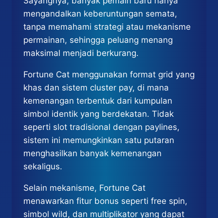
Sayangnya, banyak pemain baru hanya
mengandalkan keberuntungan semata,
tanpa memahami strategi atau mekanisme
permainan, sehingga peluang menang
maksimal menjadi berkurang.
Fortune Cat menggunakan format grid yang
khas dan sistem cluster pay, di mana
kemenangan terbentuk dari kumpulan
simbol identik yang berdekatan. Tidak
seperti slot tradisional dengan paylines,
sistem ini memungkinkan satu putaran
menghasilkan banyak kemenangan
sekaligus.
Selain mekanisme, Fortune Cat
menawarkan fitur bonus seperti free spin,
simbol wild, dan multiplikator yang dapat