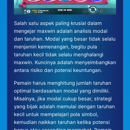
Salah satu aspek paling krusial dalam
mengejar maxwin adalah analisis modal
dan taruhan. Modal yang besar tidak selalu
menjamin kemenangan, begitu pula
taruhan kecil tidak selalu menghalangi
maxwin. Kuncinya adalah menyeimbangkan
antara risiko dan potensi keuntungan.
Pemain harus menghitung jumlah taruhan
optimal berdasarkan modal yang dimiliki.
Misalnya, jika modal cukup besar, strategi
yang bijak adalah memulai dengan taruhan
kecil untuk mempelajari pola simbol,
kemudian naikkan taruhan ketika potensi
bonus atau cascading meningkat. Pemain