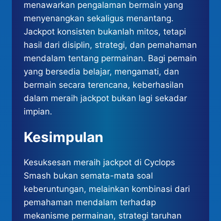
menawarkan pengalaman bermain yang
menyenangkan sekaligus menantang.
Jackpot konsisten bukanlah mitos, tetapi
hasil dari disiplin, strategi, dan pemahaman
mendalam tentang permainan. Bagi pemain
yang bersedia belajar, mengamati, dan
bermain secara terencana, keberhasilan
dalam meraih jackpot bukan lagi sekadar
impian.
Kesimpulan
Kesuksesan meraih jackpot di Cyclops
Smash bukan semata-mata soal
keberuntungan, melainkan kombinasi dari
pemahaman mendalam terhadap
mekanisme permainan, strategi taruhan