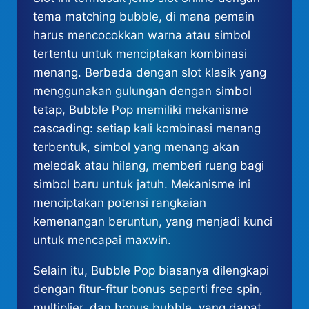
tema matching bubble, di mana pemain
harus mencocokkan warna atau simbol
tertentu untuk menciptakan kombinasi
menang. Berbeda dengan slot klasik yang
menggunakan gulungan dengan simbol
tetap, Bubble Pop memiliki mekanisme
cascading: setiap kali kombinasi menang
terbentuk, simbol yang menang akan
meledak atau hilang, memberi ruang bagi
simbol baru untuk jatuh. Mekanisme ini
menciptakan potensi rangkaian
kemenangan beruntun, yang menjadi kunci
untuk mencapai maxwin.
Selain itu, Bubble Pop biasanya dilengkapi
dengan fitur-fitur bonus seperti free spin,
multiplier, dan bonus bubble, yang dapat