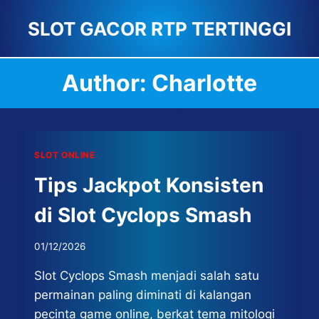
Skip
SLOT GACOR RTP TERTINGGI
to
content
Author: Charlotte
SLOT ONLINE
Tips Jackpot Konsisten
di Slot Cyclops Smash
01/12/2026
Slot Cyclops Smash menjadi salah satu
permainan paling diminati di kalangan
pecinta game online, berkat tema mitologi