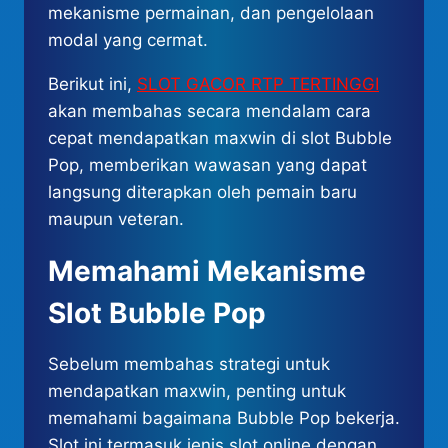
mekanisme permainan, dan pengelolaan
modal yang cermat.
Berikut ini,
SLOT GACOR RTP TERTINGGI
akan membahas secara mendalam cara
cepat mendapatkan maxwin di slot Bubble
Pop, memberikan wawasan yang dapat
langsung diterapkan oleh pemain baru
maupun veteran.
Memahami Mekanisme
Slot Bubble Pop
Sebelum membahas strategi untuk
mendapatkan maxwin, penting untuk
memahami bagaimana Bubble Pop bekerja.
Slot ini termasuk jenis slot online dengan