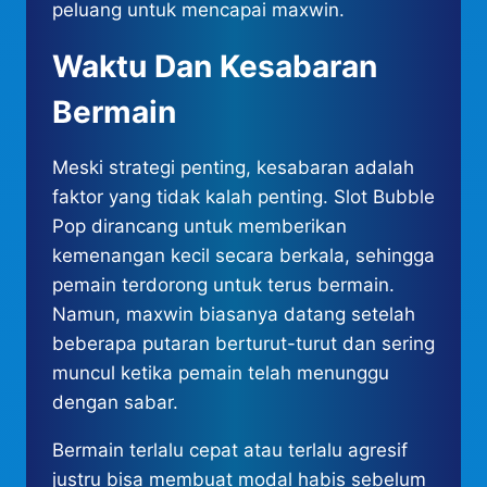
peluang untuk mencapai maxwin.
Waktu Dan Kesabaran
Bermain
Meski strategi penting, kesabaran adalah
faktor yang tidak kalah penting. Slot Bubble
Pop dirancang untuk memberikan
kemenangan kecil secara berkala, sehingga
pemain terdorong untuk terus bermain.
Namun, maxwin biasanya datang setelah
beberapa putaran berturut-turut dan sering
muncul ketika pemain telah menunggu
dengan sabar.
Bermain terlalu cepat atau terlalu agresif
justru bisa membuat modal habis sebelum