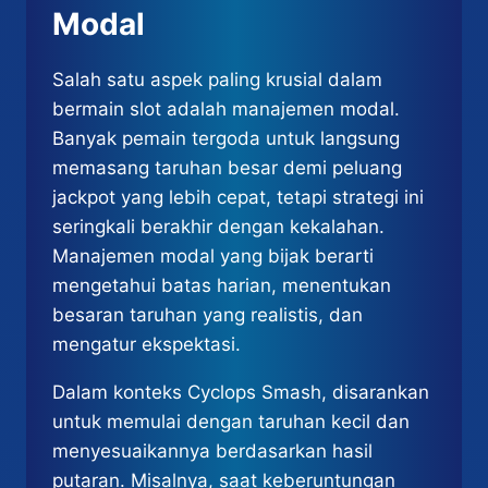
Modal
Salah satu aspek paling krusial dalam
bermain slot adalah manajemen modal.
Banyak pemain tergoda untuk langsung
memasang taruhan besar demi peluang
jackpot yang lebih cepat, tetapi strategi ini
seringkali berakhir dengan kekalahan.
Manajemen modal yang bijak berarti
mengetahui batas harian, menentukan
besaran taruhan yang realistis, dan
mengatur ekspektasi.
Dalam konteks Cyclops Smash, disarankan
untuk memulai dengan taruhan kecil dan
menyesuaikannya berdasarkan hasil
putaran. Misalnya, saat keberuntungan