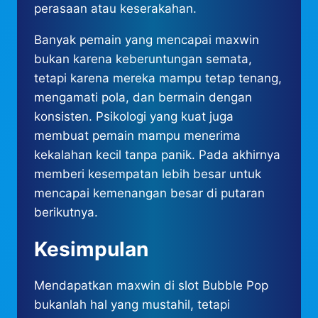
perasaan atau keserakahan.
Banyak pemain yang mencapai maxwin
bukan karena keberuntungan semata,
tetapi karena mereka mampu tetap tenang,
mengamati pola, dan bermain dengan
konsisten. Psikologi yang kuat juga
membuat pemain mampu menerima
kekalahan kecil tanpa panik. Pada akhirnya
memberi kesempatan lebih besar untuk
mencapai kemenangan besar di putaran
berikutnya.
Kesimpulan
Mendapatkan maxwin di slot Bubble Pop
bukanlah hal yang mustahil, tetapi