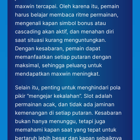
maxwin tercapai. Oleh karena itu, pemain
harus belajar membaca ritme permainan,
mengenali kapan simbol bonus atau
cascading akan aktif, dan menahan diri
saat situasi kurang menguntungkan.
Dengan kesabaran, pemain dapat
memanfaatkan setiap putaran dengan
maksimal, sehingga peluang untuk
mendapatkan maxwin meningkat.
Selain itu, penting untuk menghindari pola
pikir “mengejar kekalahan”. Slot adalah
permainan acak, dan tidak ada jaminan
kemenangan di setiap putaran. Kesabaran
bukan hanya menunggu, tetapi juga
memahami kapan saat yang tepat untuk
bertaruh lebih besar dan kapan sebaiknya