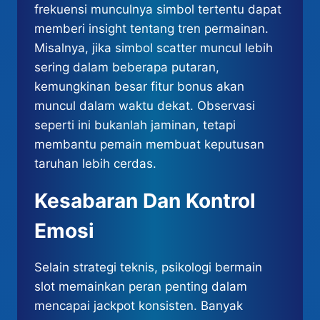
frekuensi munculnya simbol tertentu dapat
memberi insight tentang tren permainan.
Misalnya, jika simbol scatter muncul lebih
sering dalam beberapa putaran,
kemungkinan besar fitur bonus akan
muncul dalam waktu dekat. Observasi
seperti ini bukanlah jaminan, tetapi
membantu pemain membuat keputusan
taruhan lebih cerdas.
Kesabaran Dan Kontrol
Emosi
Selain strategi teknis, psikologi bermain
slot memainkan peran penting dalam
mencapai jackpot konsisten. Banyak