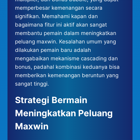
memperbesar kemenangan secara
signifikan. Memahami kapan dan
bagaimana fitur ini aktif akan sangat
membantu pemain dalam meningkatkan
peluang maxwin. Kesalahan umum yang
dilakukan pemain baru adalah
mengabaikan mekanisme cascading dan
bonus, padahal kombinasi keduanya bisa
memberikan kemenangan beruntun yang
sangat tinggi.
Strategi Bermain
Meningkatkan Peluang
Maxwin