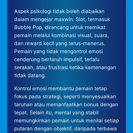
Aspek psikologi tidak boleh diabaikan
dalam mengejar maxwin. Slot, termasuk
Bubble Pop, dirancang untuk memikat
pemain melalui kombinasi visual, suara,
dan reward kecil yang terus-menerus.
Pemain yang tidak mengontrol emosi
cenderung bertaruh impulsif, terlalu
serakah, atau frustrasi ketika kemenangan
tidak datang.
Kontrol emosi membantu pemain tetap
fokus pada strategi, seperti menyesuaikan
taruhan atau memanfaatkan bonus dengan
tepat. Selain itu, mental yang stabil
memungkinkan pemain untuk menilai setiap
putaran dengan objektif, daripada terbawa